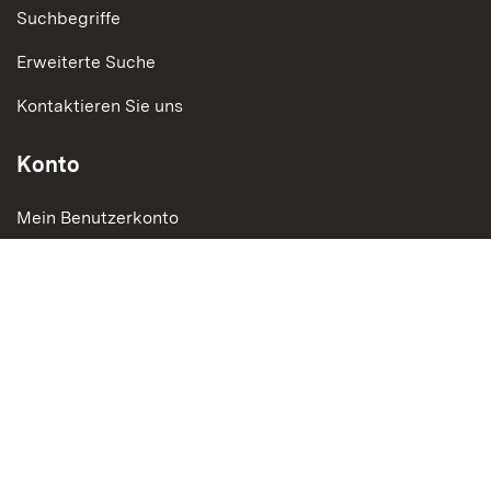
Suchbegriffe
Erweiterte Suche
Kontaktieren Sie uns
Konto
Mein Benutzerkonto
Bestellungen und Rücksendungen
Social Media
Instagram
LinkedIn
Social Wall