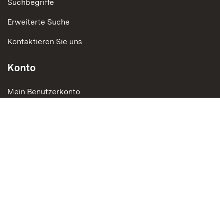
Suchbegriffe
Erweiterte Suche
Kontaktieren Sie uns
Konto
Mein Benutzerkonto
Bestellungen und Rücksendungen
Social Media
Instagram
LinkedIn
Social Wall