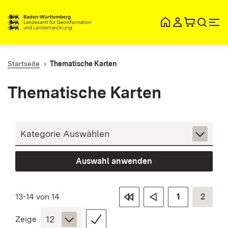
lt
ingen
Startseite
Thematische Karten
Thematische Karten
Auswahl anwenden
13-14 von 14
1
2
Zeige