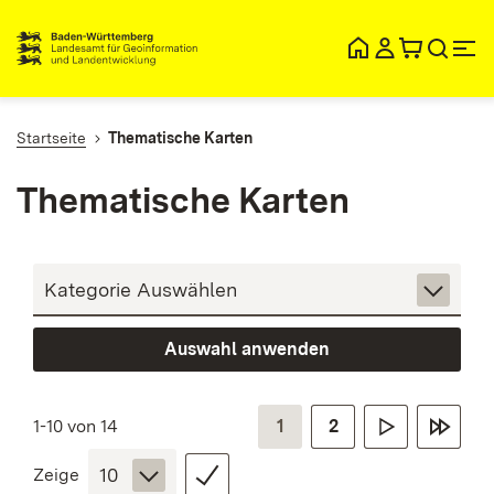
lt
ingen
Startseite
Thematische Karten
Thematische Karten
Auswahl anwenden
1-10 von 14
1
2
Zeige