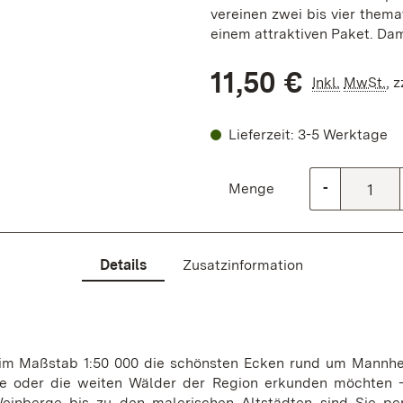
vereinen zwei bis vier thema
einem attraktiven Paket. Dam
11,50 €
Inkl.
MwSt.
,
z
Lieferzeit: 3-5 Werktage
Menge
-
Details
Zusatzinformation
t im Maßstab 1:50 000 die schönsten Ecken rund um Mannhe
ädte oder die weiten Wälder der Region erkunden möchten –
inberge bis zu den malerischen Altstädten sind Sie perf