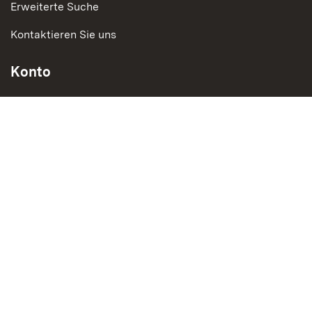
Erweiterte Suche
Kontaktieren Sie uns
Konto
Mein Benutzerkonto
Bestellungen und Rücksendungen
Social Media
Instagram
LinkedIn
Social Wall
YouTube