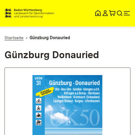
lt
ingen
Startseite
Günzburg Donauried
Günzburg Donauried